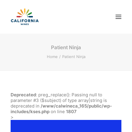
Patient Ninja
About
Home
Patient Ninja
Events + Promotions
Capstone
Wine + Food
Sustainability
Deprecated
: preg_replace(): Passing null to
Contact Us
parameter #3 ($subject) of type array|string is
deprecated in
/www/calwineca_165/public/wp-
includes/kses.php
on line
1807
>